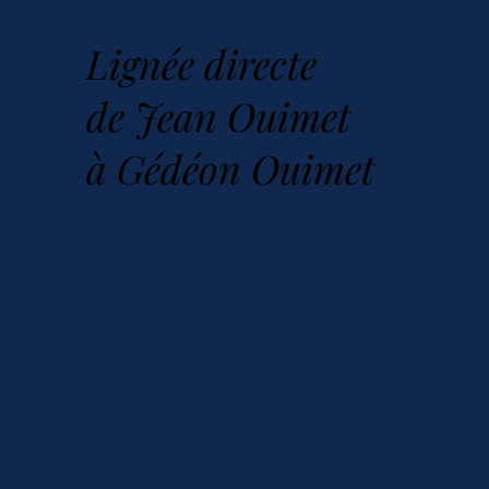
Lignée directe
de Jean Ouimet
à
Gédéon Ouimet
1. Jean Ouimet
n.
00-00-1634
Vrigny, Ar. de Reims, Champag
Marie Renée Gagnon
m.
03-10-1660
Chât
n.
08-04-1643
Québec
d.
00-00-1695
Sain
[fille de Jean Gagnon et Marguerite Cauc
2. Pierre Ouimet