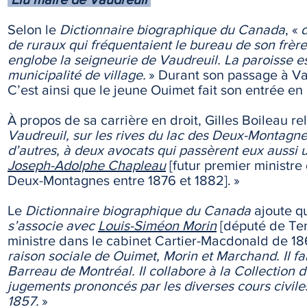
Selon le
Dictionnaire biographique du Canada
, «
d
de ruraux qui fréquentaient le bureau de son frère.
englobe la seigneurie de Vaudreuil. La paroisse est
municipalité de village.
» Durant son passage à Vau
C’est ainsi que le jeune Ouimet fait son entrée en 
À propos de sa carrière en droit, Gilles Boileau re
Vaudreuil, sur les rives du lac des Deux-Montagnes
d’autres, à deux avocats qui passèrent eux aussi u
Joseph-Adolphe Chapleau
[futur premier ministr
Deux-Montagnes entre 1876 et 1882]. »
Le
Dictionnaire biographique du Canada
ajoute q
s’associe avec
Louis-Siméon Morin
[député de Ter
ministre dans le cabinet Cartier-Macdonald de 1
raison sociale de Ouimet, Morin et Marchand. Il fa
Barreau de Montréal. Il collabore à la Collection
jugements prononcés par les diverses cours civil
1857.
»