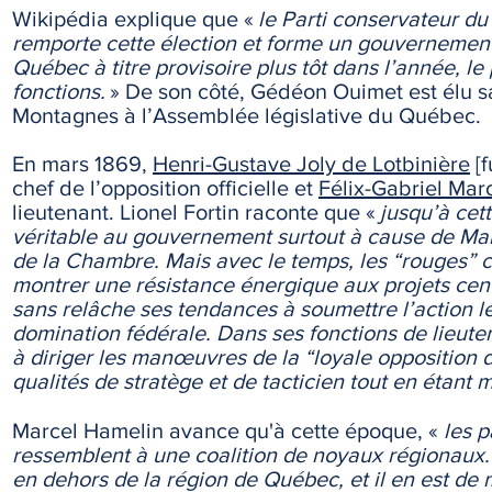
Wikipédia explique que «
le Parti conservateur d
remporte cette élection et forme un gouvernemen
Québec à titre provisoire plus tôt dans l’année, l
fonctions.
» De son côté, Gédéon Ouimet est élu sa
Montagnes à l’Assemblée législative du Québec.
En mars 1869,
Henri-Gustave Joly de Lotbinière
[f
chef de l’opposition officielle et
Félix-Gabriel Ma
lieutenant. Lionel Fortin raconte que «
jusqu’à cett
véritable au gouvernement surtout à cause de Marc
de la Chambre. Mais avec le temps, les “rouges” co
montrer une résistance énergique aux projets ce
sans relâche ses tendances à soumettre l’action l
domination fédérale. Dans ses fonctions de lieute
à diriger les manœuvres de la “loyale opposition d
qualités de stratège et de tacticien tout en étant m
Marcel Hamelin avance qu'à cette époque,
«
l
es p
ressemblent à une
coalition de noyaux régionaux.
en dehors de la région de Québec, et il en est 