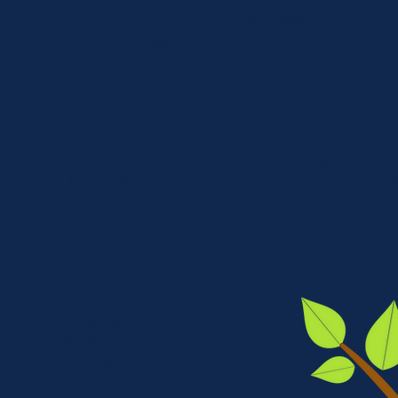
Marie Beautron m.
21-10-1799
Laval
n.
03-07-1780
5. Gédéon Ouimet
n.
02-06-1823
Laval
Marie Jeanne Pellant m.
13-08-1850
Mont
[fille de Alexis Pellant et Élisabeth Lionais]
LÉGENDE
n.
Naissance
d.
Décès
m.
Mariage