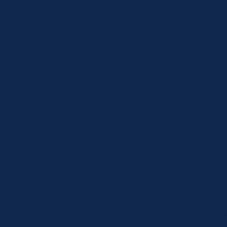
Marguerite Pominville
m.
04-01-1716
3. Cyprien Ouimet
Marie Josephte Cyr
m.
13-02-1764
Laval
Marie Anne Aubin m.
24-01-1780
Laval
Geneviève Rose Dinelle
m.
20-02-1797
Mo
4. Jean Ouimet
n.
15-04-1765
Laval
d.
19-06-1839
Laval
Marguerite Bélanger
m.
03-03-1783
Laval
n.
00-00-1764
Laval
d.
20-02-1798
Laval
[fille de Jean-Baptiste Bélanger et Marie