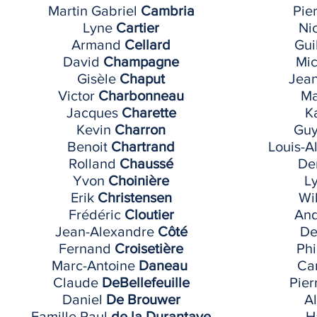
Martin Gabriel
Cambria
Pie
Lyne
Cartier
Ni
Armand
Cellard
Gui
David
Champagne
Mic
Gisèle
Chaput
Jea
Victor
Charbonneau
Ma
Jacques
Charette
K
Kevin
Charron
Gu
Benoit
Chartrand
Louis-A
Rolland
Chaussé
De
Yvon
Choinière
L
Erik
Christensen
Wi
Frédéric
Cloutier
An
Jean-Alexandre
Côté
De
Fernand
Croisetière
Phi
Marc-Antoine
Daneau
Ca
Claude
DeBellefeuille
Pier
Daniel
De Brouwer
A
Famille Paul
de la Durantaye
H