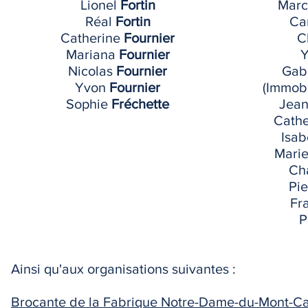
Lionel
Fortin
Marc
Réal
Fortin
Ca
Catherine
Fournier
C
Mariana
Fournier
Nicolas
Fournier
Gab
Yvon
Fournier
(Immobi
Sophie
Fréchette
Jean
Cath
Isab
Mari
Ch
Pi
Fr
P
Ainsi qu'aux organisations suivantes :
Brocante de la Fabrique Notre-Dame-du-Mont-C