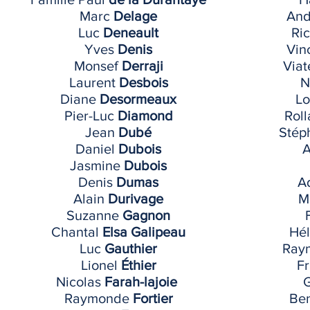
Marc
Delage
An
Luc
Deneault
Ri
Yves
Denis
Vin
Monsef
Derraji
Via
Laurent
Desbois
N
Diane
Desormeaux
Lo
Pier-Luc
Diamond
Rol
Jean
Dubé
Stép
Daniel
Dubois
A
Jasmine
Dubois
Denis
Dumas
A
Alain
Durivage
M
Suzanne
Gagnon
Chantal
Elsa Galipeau
Hé
Luc
Gauthier
Ray
Lionel
Éthier
F
Nicolas
Farah-lajoie
G
Raymonde
Fortier
Be