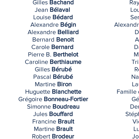
Gilles
Bachand
Ra
Jean
Bélaval
Lo
Louise
Bédard
Se
Alexandre
Bégin
Alexand
Alexandre
Belliard
D
Bernard
Benoit
A
Carole
Bernard
D
Pierre B.
Berthelot
M
Caroline
Berthiaume
Tr
Gilles
Bérubé
R
Pascal
Bérubé
Na
Martine
Biron
La
Huguette
Blanchette
Famille
Grégoire
Bonneau-Fortier
Gé
Simonne
Boudreau
De
Jules
Bouffard
Sté
Francine
Brault
Vi
Martine
Brault
Lu
Robert
Brodeur
Jo